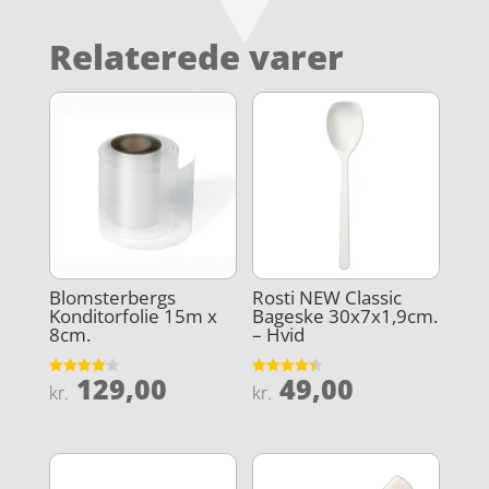
Relaterede varer
Blomsterbergs
Rosti NEW Classic
Konditorfolie 15m x
Bageske 30x7x1,9cm.
8cm.
– Hvid
129,00
49,00
Vurderet
Vurderet
kr.
kr.
4
4.4
ud af 5
ud af 5