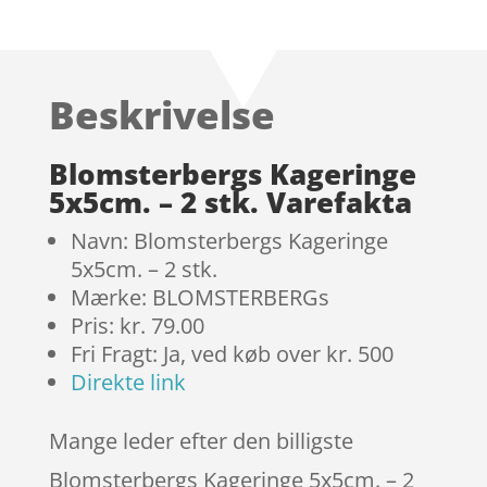
Bedømt
som
4.5
ud af 5
baseret
Beskrivelse
på
kundebedø
mmelser
Blomsterbergs Kageringe
5x5cm. – 2 stk. Varefakta
Navn: Blomsterbergs Kageringe
5x5cm. – 2 stk.
Mærke: BLOMSTERBERGs
Pris: kr. 79.00
Fri Fragt: Ja, ved køb over kr. 500
Direkte link
Mange leder efter den billigste
Blomsterbergs Kageringe 5x5cm. – 2