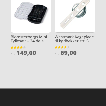
Westmark Kageplade
Blomsterbergs Mini
til kødhakker str. 5
Tyllesæt – 24 dele
69,00
149,00
Vurderet
Vurderet
kr.
kr.
3.8
3.9
ud af 5
ud af 5