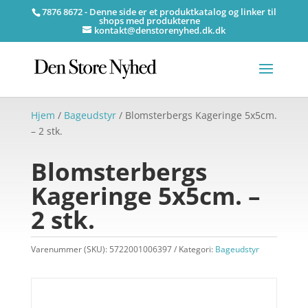
7876 8672 - Denne side er et produktkatalog og linker til
shops med produkterne
kontakt@denstorenyhed.dk.dk
Hjem
/
Bageudstyr
/ Blomsterbergs Kageringe 5x5cm.
– 2 stk.
Blomsterbergs
Kageringe 5x5cm. –
2 stk.
Varenummer (SKU):
5722001006397
Kategori:
Bageudstyr