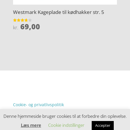
Westmark Kageplade til kødhakker str. 5
69,00
Vurderet
kr.
3.8
ud af 5
Forside
Oversigt artikler
denstorenyhed.dk
Varer
Kontakt
Tlf: 7876 8672
Mail:
info@denstorenyhed.dk.dk
Cookie- og privatlivspolitik
Kontakt
Denne hjemmeside bruger cookies til at forbedre din oplevelse.
Denne hjemmeside samler et bredt udvalg af
spændende varer. Siden er et affiiliatesite, og nogle
Læs mere
Cookie indstillinger
Accepter