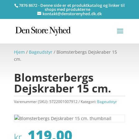
7876 8672 - Denne side er et produktkatalog og linker til
shops med produkterne
kontakt@denstorenyhed.dk.dk
Hjem
/
Bageudstyr
/ Blomsterbergs Dejskraber 15
cm.
Blomsterbergs
Dejskraber 15 cm.
Varenummer (SKU):
5722001007912
Kategori:
Bageudstyr
119,00
kr.