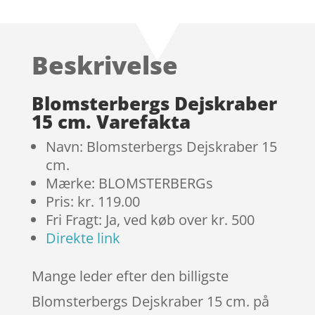
som
3.8
ud af 5
baseret
Beskrivelse
på
kundebed
ømmels
Blomsterbergs Dejskraber
er
15 cm. Varefakta
Navn: Blomsterbergs Dejskraber 15
cm.
Mærke: BLOMSTERBERGs
Pris: kr. 119.00
Fri Fragt: Ja, ved køb over kr. 500
Direkte link
Mange leder efter den billigste
Blomsterbergs Dejskraber 15 cm. på