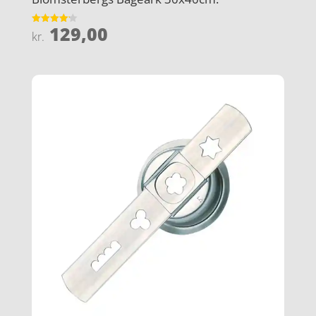
129,00
Vurderet
kr.
4.2
ud af 5