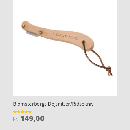
Blomsterbergs Dejsnitter/Ridsekniv
149,00
Vurderet
kr.
4.7
ud af 5