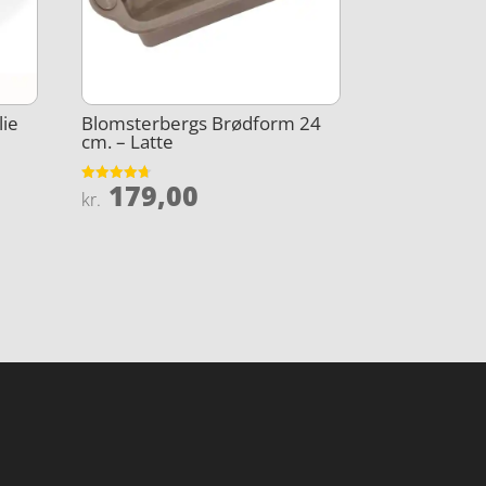
lie
Blomsterbergs Brødform 24
cm. – Latte
179,00
Vurderet
kr.
4.7
ud af 5