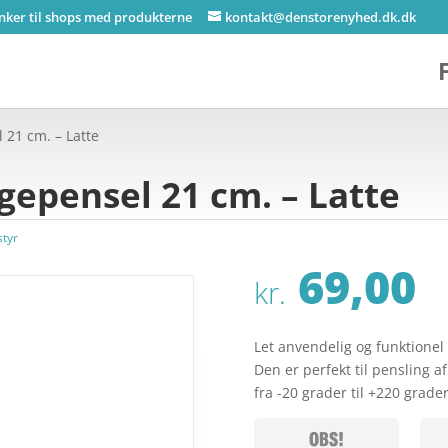
inker til shops med produkterne
kontakt@denstorenyhed.dk.dk
 21 cm. – Latte
epensel 21 cm. – Latte
tyr
69,00
kr.
Let anvendelig og funktionel 
Den er perfekt til pensling a
fra -20 grader til +220 grad