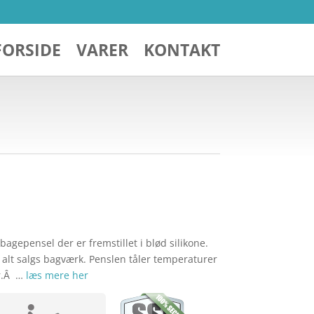
FORSIDE
VARER
KONTAKT
bagepensel der er fremstillet i blød silikone.
f alt salgs bagværk. Penslen tåler temperaturer
er.Â …
læs mere her