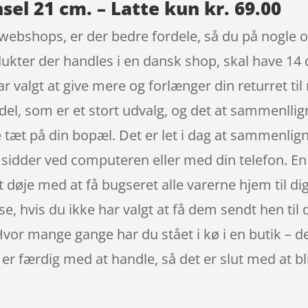
el 21 cm. – Latte kun kr. 69.00
webshops, er der bedre fordele, så du på nogle o
dukter der handles i en dansk shop, skal have 14
 valgt at give mere og forlænger din returret ti
del, som er et stort udvalg, og det at sammenllign
 tæt på din bopæl. Det er let i dag at sammenlign
 sidder ved computeren eller med din telefon. En 
at døje med at få bugseret alle varerne hjem til d
esse, hvis du ikke har valgt at få dem sendt hen til 
Hvor mange gange har du stået i kø i en butik – de
du er færdig med at handle, så det er slut med at 