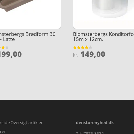
msterbergs Brødform 30
Blomsterbergs Konditorfo
– Latte
15m x 12cm.
99,00
149,00
et
Vurderet
kr.
3.8
5
ud af 5
rside
Oversigt artikler
denstorenyhed.dk
rer
Tlf: 7876 8672