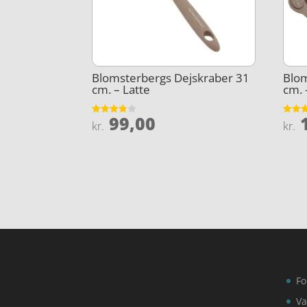
Blomsterbergs Dejskraber 31
Blo
cm. – Latte
cm. 
99,00
1
Vurderet
Vurder
kr.
kr.
3.8
3.9
ud af 5
ud af 
Fo
Va