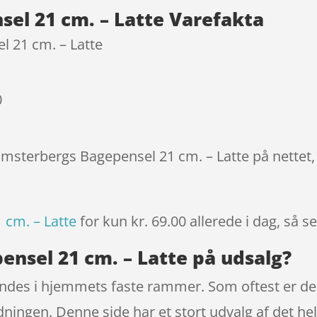
ømmels
el 21 cm. – Latte Varefakta
er
 21 cm. – Latte
0
lomsterbergs Bagepensel 21 cm. – Latte på nettet
 cm. – Latte
for kun kr. 69.00
allerede i dag, så s
ensel 21 cm. – Latte på udsalg?
indes i hjemmets faste rammer. Som oftest er de
ningen. Denne side har et stort udvalg af det he