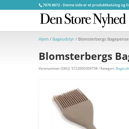
7876 8672 - Denne side er et produktkatalog og l
Hjem
/
Bageudstyr
/ Blomsterbergs Bagepensel
Blomsterbergs Bag
Varenummer (SKU):
5722000309758
Kategori:
Bageuds