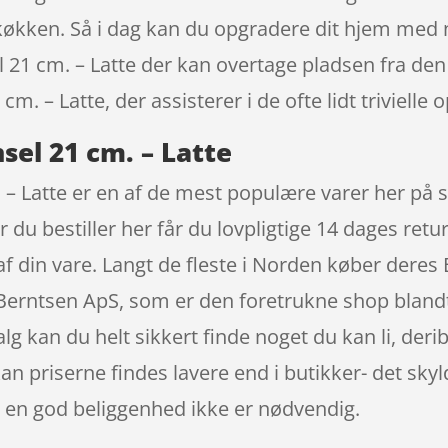
it køkken. Så i dag kan du opgradere dit hjem med
21 cm. – Latte der kan overtage pladsen fra den g
 – Latte, der assisterer i de ofte lidt trivielle 
el 21 cm. – Latte
 Latte er en af de mest populære varer her på s
 du bestiller her får du lovpligtige 14 dages retu
 af din vare. Langt de fleste i Norden køber der
 Berntsen ApS, som er den foretrukne shop bland
alg kan du helt sikkert finde noget du kan li, der
n priserne findes lavere end i butikker- det sky
 en god beliggenhed ikke er nødvendig.