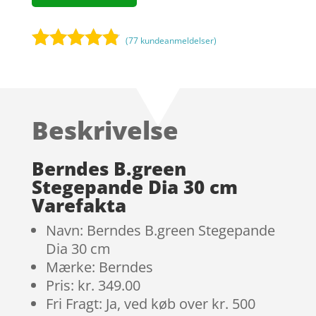
(
77
kundeanmeldelser)
Bedømt
som
4.7
ud af 5
baseret på
Beskrivelse
kundebedø
mmelser
Berndes B.green
Stegepande Dia 30 cm
Varefakta
Navn: Berndes B.green Stegepande
Dia 30 cm
Mærke: Berndes
Pris: kr. 349.00
Fri Fragt: Ja, ved køb over kr. 500