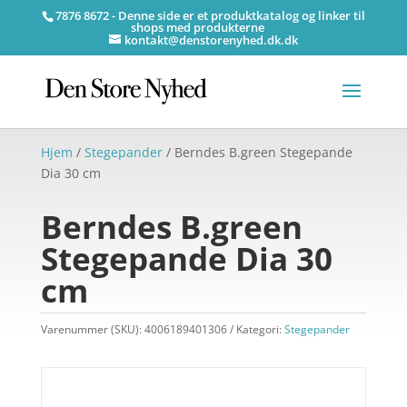
7876 8672 - Denne side er et produktkatalog og linker til
shops med produkterne
kontakt@denstorenyhed.dk.dk
Hjem
/
Stegepander
/ Berndes B.green Stegepande
Dia 30 cm
Berndes B.green
Stegepande Dia 30
cm
Varenummer (SKU):
4006189401306
Kategori:
Stegepander