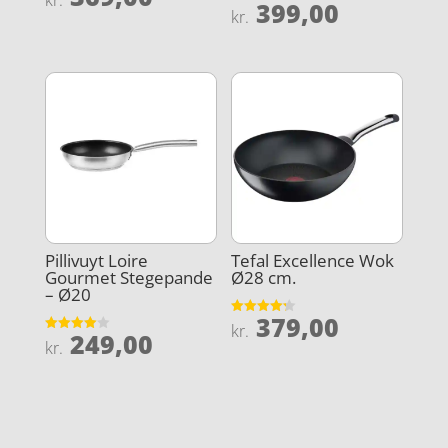
kr.
399,00
4.5
Vurderet
kr.
ud af 5
4.3
ud af 5
Pillivuyt Loire
Tefal Excellence Wok
Gourmet Stegepande
Ø28 cm.
– Ø20
379,00
Vurderet
kr.
249,00
4.2
Vurderet
kr.
ud af 5
4
ud af 5