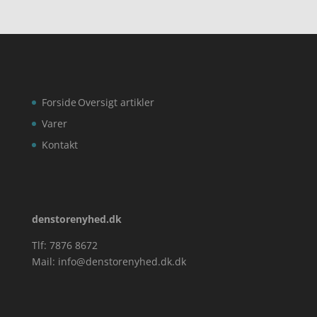
Forside
Oversigt artikler
Varer
Kontakt
denstorenyhed.dk
Tlf: 7876 8672
Mail:
info@denstorenyhed.dk.dk