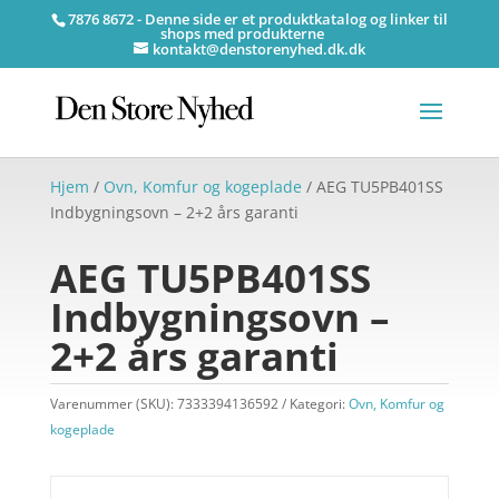
7876 8672 - Denne side er et produktkatalog og linker til
shops med produkterne
kontakt@denstorenyhed.dk.dk
Hjem
/
Ovn, Komfur og kogeplade
/ AEG TU5PB401SS
Indbygningsovn – 2+2 års garanti
AEG TU5PB401SS
Indbygningsovn –
2+2 års garanti
Varenummer (SKU):
7333394136592
Kategori:
Ovn, Komfur og
kogeplade