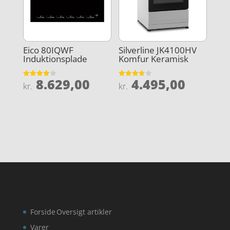
Eico 80IQWF
Silverline JK4100HV
Induktionsplade
Komfur Keramisk
8.629,00
4.495,00
Vurderet
Vurderet
kr.
kr.
4
3.7
ud af 5
ud af 5
Forside
Oversigt artikler
Varer