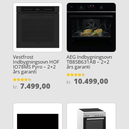
Vestfrost
AEG Indbygningsovn
Indbygningsovn HOF
TB8SB631AB – 2+2
IO78MS Pyro – 2+2
års garanti
års garanti
10.499,00
Vurderet
kr.
7.499,00
4.5
Vurderet
kr.
ud af 5
4.4
ud af 5