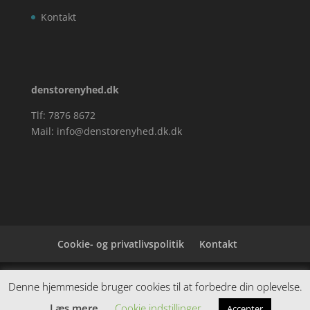
Kontakt
denstorenyhed.dk
Tlf: 7876 8672
Mail:
info@denstorenyhed.dk.dk
Cookie- og privatlivspolitik
Kontakt
Denne hjemmeside samler et bredt udvalg af
Denne hjemmeside bruger cookies til at forbedre din oplevelse.
spændende varer. Siden er et affiiliatesite, og nogle
Læs mere
Cookie indstillinger
Accepter