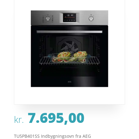
7.695,00
kr.
TU5PB401SS Indbygningsovn fra AEG