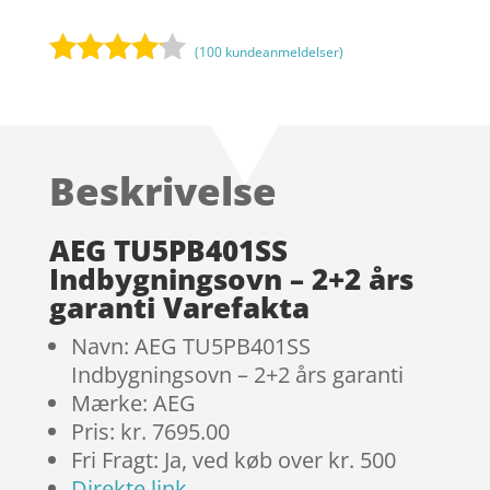
(
100
kundeanmeldelser)
Bedømt
som
4
ud af 5
baseret
Beskrivelse
på
kundebed
ømmels
AEG TU5PB401SS
er
Indbygningsovn – 2+2 års
garanti Varefakta
Navn: AEG TU5PB401SS
Indbygningsovn – 2+2 års garanti
Mærke: AEG
Pris: kr. 7695.00
Fri Fragt: Ja, ved køb over kr. 500
Direkte link