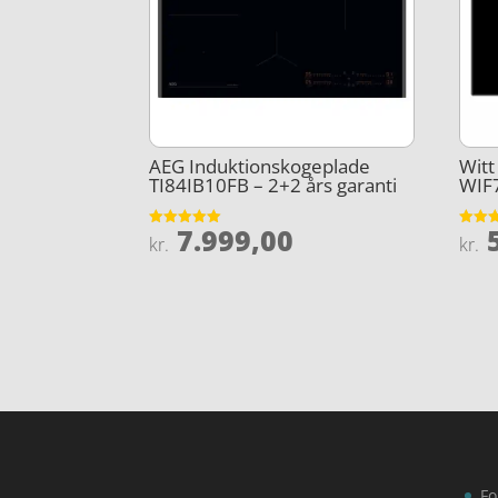
AEG Induktionskogeplade
Witt
TI84IB10FB – 2+2 års garanti
WIF
7.999,00
5
Vurderet
Vurder
kr.
kr.
5
3.9
ud af 5
ud af 
Fo