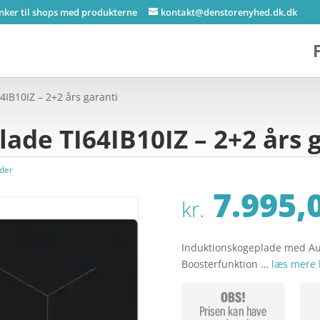
inker til shops med produkterne
kontakt@denstorenyhed.dk.dk
IB10IZ – 2+2 års garanti
ade TI64IB10IZ – 2+2 års 
der
7.995,
kr.
Induktionskogeplade med Au
Boosterfunktion …
læs mere 