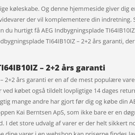
ge køleskabe. Og denne hjemmeside giver dig en
hvidevarer der vil komplementere din indretning. 
n du hurtigt få AEG Indbygningsplade TI64IB10IZ – 
 Indbygningsplade TI64IB10IZ – 2+2 års garanti, 
64IB10IZ – 2+2 års garanti
 2+2 års garanti er en af de mest populære vare
ved købet også tildelt lovpligtige 14 dages returr
rigtig mange andre har gjort før dig og købe din 
ppen Kai Berntsen ApS, som ikke bare er en døgn
 I det store udvalg af varer er der helt sikkert n
e dine varer i en webshop kan priserne findes lav