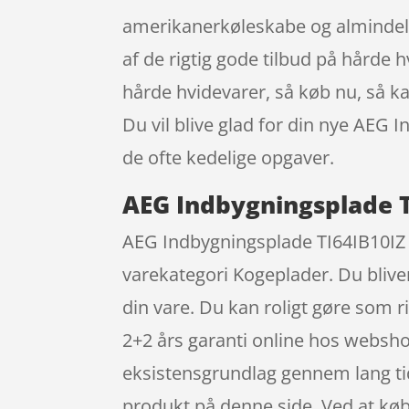
amerikanerkøleskabe og almindeli
af de rigtig gode tilbud på hårde 
hårde hvidevarer, så køb nu, så ka
Du vil blive glad for din nye AEG
de ofte kedelige opgaver.
AEG Indbygningsplade TI
AEG Indbygningsplade TI64IB10IZ –
varekategori Kogeplader. Du bliver 
din vare. Du kan roligt gøre som 
2+2 års garanti online hos websho
eksistensgrundlag gennem lang tid.
produkt på denne side. Ved at køb