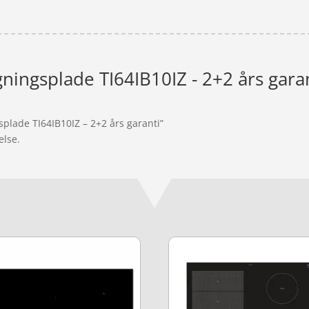
ningsplade TI64IB10IZ - 2+2 års gara
plade TI64IB10IZ – 2+2 års garanti”
else.