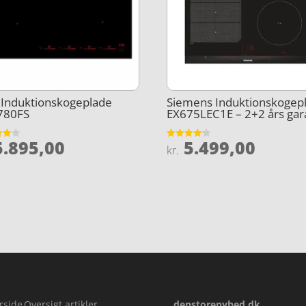
 Induktionskogeplade
Siemens Induktionskogep
780FS
EX675LEC1E – 2+2 års gar
.895,00
5.499,00
et
Vurderet
kr.
4.2
5
ud af 5
rside
Oversigt artikler
denstorenyhed.dk