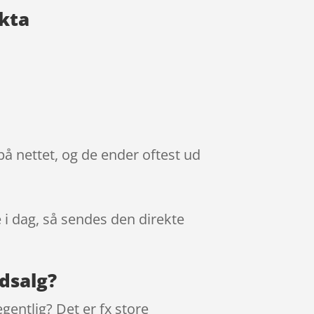
akta
på nettet, og de ender oftest ud
e i dag, så sendes den direkte
udsalg?
gentlig? Det er fx store