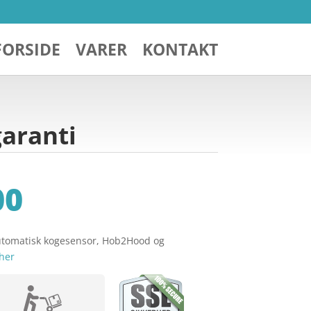
FORSIDE
VARER
KONTAKT
garanti
00
tomatisk kogesensor, Hob2Hood og
her