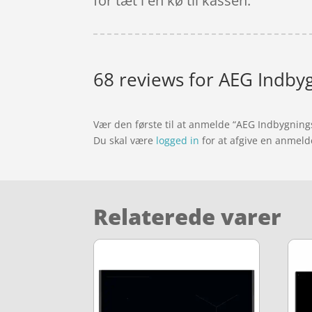
for tæt i en kø til kassen.
68 reviews for
AEG Indbyg
Vær den første til at anmelde “AEG Indbygnings
Du skal være
logged in
for at afgive en anmeld
Relaterede varer