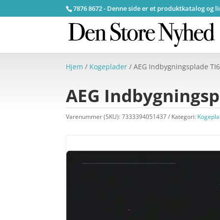
7876 8672 - Denne side er et produktkatalog og l
Hjem
/
Kogeplader
/ AEG Indbygningsplade TI64
AEG Indbygningspl
Varenummer (SKU):
7333394051437
Kategori:
Kogepla