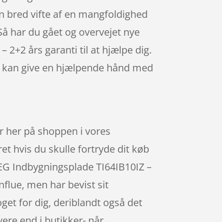
 bred vifte af en mangfoldighed
Så har du gået og overvejet nye
2+2 års garanti til at hjælpe dig.
der kan give en hjælpende hånd med
r her på shoppen i vores
et hvis du skulle fortryde dit køb
AEG Indbygningsplade TI64IB10IZ –
flue, men har bevist sit
oget for dig, deriblandt også det
ere end i butikker- når