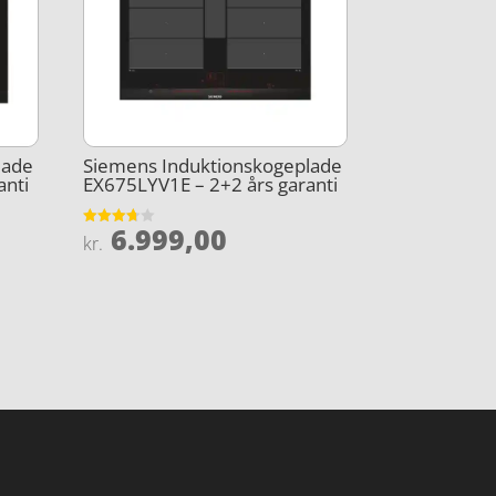
lade
Siemens Induktionskogeplade
anti
EX675LYV1E – 2+2 års garanti
6.999,00
Vurderet
kr.
3.7
ud af 5