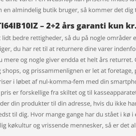
n almindelig butik bruger, så kommer det dig t
64IB10IZ – 2+2 års garanti kun kr
 lidt bedre rettigheder, så du på nogle områder er
iger, du har ret til at returnere dine varer indenfo
 mere og nogle giver endda et helt års returret. 
og shops, og prissammenlignen er let at foretage,
iser i løbet af nul-komma-fem med din smartphon
 pris er forskellige fra skiltet og til kasseapparate
der din produkter til din adresse, hvis du ikke har
dst til dig. Hvor mange gange har du stået i kø i 
lig køkultur og vrissende mennesker, så er det a