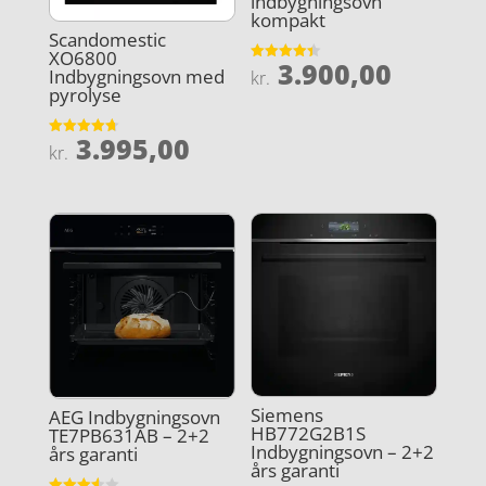
indbygningsovn
kompakt
Scandomestic
XO6800
3.900,00
Vurderet
Indbygningsovn med
kr.
4.4
pyrolyse
ud af 5
3.995,00
Vurderet
kr.
4.7
ud af 5
Siemens
AEG Indbygningsovn
HB772G2B1S
TE7PB631AB – 2+2
Indbygningsovn – 2+2
års garanti
års garanti