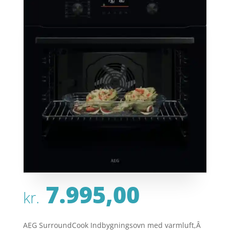
7.995,00
kr.
AEG SurroundCook Indbygningsovn med varmluft,Â