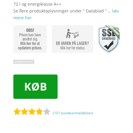
72 l og energiklasse A++
Se flere produktoplysninger under ” Datablad ” …
læs
mere her
KØB
(
101
kundeanmeldelser)
Bedømt
som