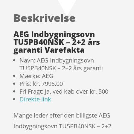
3.7
ud
af 5
Beskrivelse
baseret
på
kundebed
AEG Indbygningsovn
ømmels
TU5PB40NSK – 2+2 års
er
garanti Varefakta
Navn: AEG Indbygningsovn
TU5PB40NSK – 2+2 års garanti
Mærke: AEG
Pris: kr. 7995.00
Fri Fragt: Ja, ved køb over kr. 500
Direkte link
Mange leder efter den billigste AEG
Indbygningsovn TU5PB40NSK – 2+2