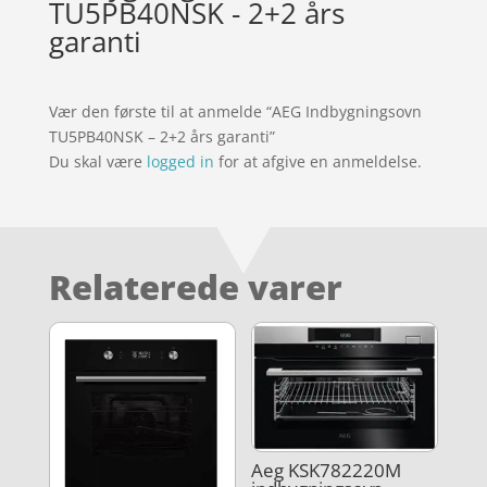
TU5PB40NSK - 2+2 års
garanti
Vær den første til at anmelde “AEG Indbygningsovn
TU5PB40NSK – 2+2 års garanti”
Du skal være
logged in
for at afgive en anmeldelse.
Relaterede varer
Aeg KSK782220M