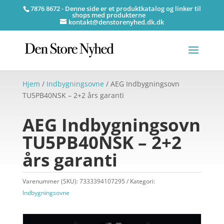
7876 8672 - Denne side er et produktkatalog og linker til
shops med produkterne
kontakt@denstorenyhed.dk.dk
Hjem
/
Indbygningsovne
/ AEG Indbygningsovn
TU5PB40NSK – 2+2 års garanti
AEG Indbygningsovn
TU5PB40NSK – 2+2
års garanti
Varenummer (SKU):
7333394107295
Kategori:
Indbygningsovne